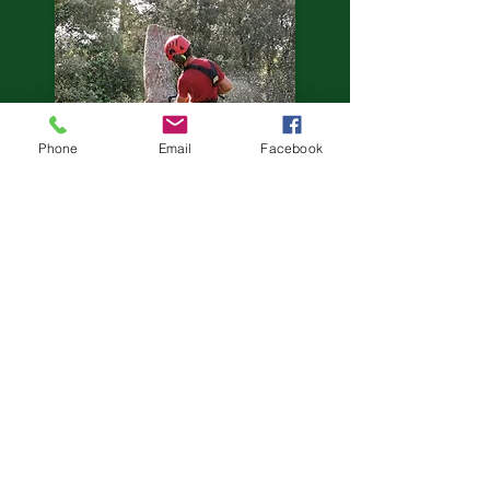
Phone
Email
Facebook